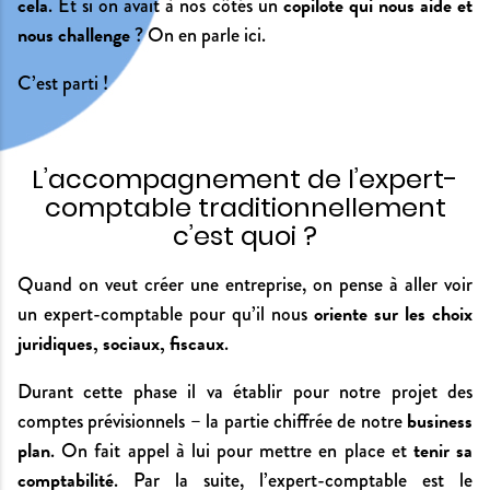
cela
copilote qui nous aide et
. Et si on avait à nos côtés un
nous challenge
? On en parle ici.
C’est parti !
L’accompagnement de l’expert-
comptable traditionnellement
c’est quoi ?
Quand on veut créer une entreprise, on pense à aller voir
oriente sur les choix
un expert-comptable pour qu’il nous
juridiques, sociaux, fiscaux
.
Durant cette phase il va établir pour notre projet des
business
comptes prévisionnels – la partie chiffrée de notre
plan
tenir sa
. On fait appel à lui pour mettre en place et
comptabilité
. Par la suite, l’expert-comptable est le