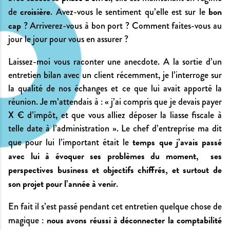
croisière
bon
de
. Avez-vous le sentiment qu’elle est sur le
cap
? Arriverez-vous à bon port ? Comment faites-vous au
jour le jour pour vous en assurer ?
Laissez-moi vous raconter une anecdote. A la sortie d’un
entretien bilan avec un client récemment, je l’interroge sur
la qualité de nos échanges et ce que lui avait apporté la
réunion. Je m’attendais à : « j’ai compris que je devais payer
X € d’impôt, et que vous alliez déposer la liasse fiscale à
telle date à l’administration ». Le chef d’entreprise ma dit
temps que j’avais passé
que pour lui l’important était le
avec lui à évoquer ses problèmes du moment, ses
perspectives business et objectifs chiffrés, et surtout de
son projet pour l’année à venir
.
En fait il s’est passé pendant cet entretien quelque chose de
nous avons réussi à déconnecter la comptabilité
magique :